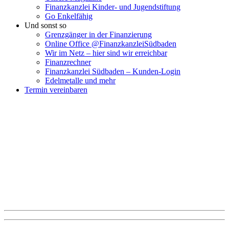
Finanzkanzlei Kinder- und Jugendstiftung
Go Enkelfähig
Und sonst so
Grenzgänger in der Finanzierung
Online Office @FinanzkanzleiSüdbaden
Wir im Netz – hier sind wir erreichbar
Finanzrechner
Finanzkanzlei Südbaden – Kunden-Login
Edelmetalle und mehr
Termin vereinbaren
Verschaffen Sie sich hier einen schnellen Überblick über
voraussichtliche Zinskonditionen und Ratenbeträge, je
nachdem,
welche Kreditsumme und welche Laufzeit Sie wünschen.
Bitte beachten Sie, dass es sich bei den Konditionen um tagesaktuelle
Beispiel-Werte handelt. Die endgültigen Konditionen ermitteln wir für Sie
gerne individuell.
Klicken Sie hierzu einfach auf „Finanzierung anfragen“. Wir kümmern uns
dann sofort um Ihr Anliegen.