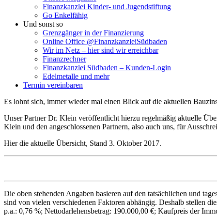
Finanzkanzlei Kinder- und Jugendstiftung
Go Enkelfähig
Und sonst so
Grenzgänger in der Finanzierung
Online Office @FinanzkanzleiSüdbaden
Wir im Netz – hier sind wir erreichbar
Finanzrechner
Finanzkanzlei Südbaden – Kunden-Login
Edelmetalle und mehr
Termin vereinbaren
Es lohnt sich, immer wieder mal einen Blick auf die aktuellen Bauzin
Unser Partner Dr. Klein veröffentlicht hierzu regelmäßig aktuelle Üb
Klein und den angeschlossenen Partnern, also auch uns, für Ausschr
Hier die aktuelle Übersicht, Stand 3. Oktober 2017.
Die oben stehenden Angaben basieren auf den tatsächlichen und tagesa
sind von vielen verschiedenen Faktoren abhängig. Deshalb stellen dies
p.a.: 0,76 %; Nettodarlehensbetrag: 190.000,00 €; Kaufpreis der Imm