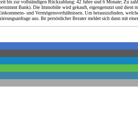
zeit bis zur vollständigen Rückzahlung: 42 Jahre und 6 Monate; Zu zah
ernimmt Bank). Die Immobilie wird gekauft, eigengenutzt und dient mit
 Einkommens- und Vermögensverhältnissen. Um herauszufinden, welche 
nzierungsanfrage aus. Ihr persönlicher Berater meldet sich dann mit ei