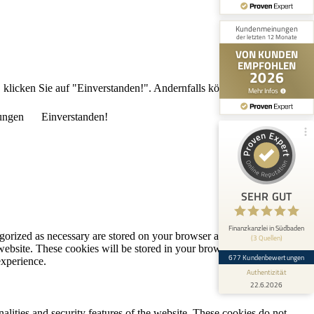
100%
SEHR GUT
Empfehlungen auf
ProvenExpert.com
4,95 / 5,00
160
517
, klicken Sie auf "Einverstanden!". Andernfalls können Sie die
Bewertungen von 2
Bewertungen auf
ungen
Einverstanden!
anderen Quellen
ProvenExpert.com
Blick aufs ProvenExpert-Profil werfen
Anonym
4.9
SEHR GUT
Herr Michael Maier war immer sehr
zuvorkommend und angagiert. Viele
Probleme konnte er bewältigen, was ich ...
Finanzkanzlei in Südbaden
gorized as necessary are stored on your browser as they are essential
(3 Quellen)
 website. These cookies will be stored in your browser only with your
677 Kundenbewertungen
experience.
Authentizität
22.6.2026
nalities and security features of the website. These cookies do not