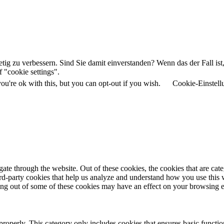
tig zu verbessern. Sind Sie damit einverstanden? Wenn das der Fall ist
 "cookie settings".
u're ok with this, but you can opt-out if you wish.
Cookie-Einstell
te through the website. Out of these cookies, the cookies that are cate
hird-party cookies that help us analyze and understand how you use this
ting out of some of these cookies may have an effect on your browsing 
properly. This category only includes cookies that ensures basic functio