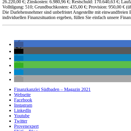
26.220,00 €; Zinskosten: 6.980,96 €; Restschuld: 170.640,63 €; Lauf
Volltilgung: 510; Grundbuchkosten: 435,00 €; Provision: 950,00 € (üb
Die Darlehensnehmer sind unbefristet Angestellte mit einwandfreien
individuellen Finanzsituation ergeben, füllen Sie einfach unsere Fina
Finanzkanzlei Südbaden – Magazin 2021
Webseite
Facebook
Instagram
LinkedIn
Youtube
Twitter
Provenexpert